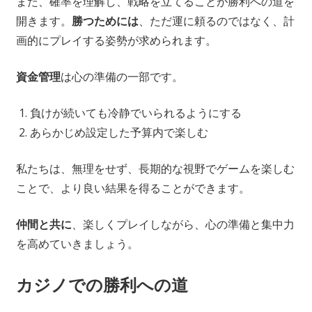
また、確率を理解し、戦略を立てることが勝利への道を
開きます。
勝つためには
、ただ運に頼るのではなく、計
画的にプレイする姿勢が求められます。
資金管理
は心の準備の一部です。
負けが続いても冷静でいられるようにする
あらかじめ設定した予算内で楽しむ
私たちは、無理をせず、長期的な視野でゲームを楽しむ
ことで、より良い結果を得ることができます。
仲間と共に
、楽しくプレイしながら、心の準備と集中力
を高めていきましょう。
カジノでの勝利への道