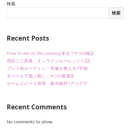
検索
ナ
検索
ビ
ゲ
Recent Posts
ー
How to win vs the casinoは本当？9つの検証
シ
用語ミニ辞典：オンラインルーレット12語
ョ
プレイ前ルーティン：準備を整える7手順
モバイルで遊ぶ前に：9つの最適化
ン
ゲームスピード管理：集中維持7アイデア
Recent Comments
No comments to show.