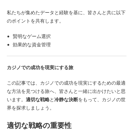
私たちが集めたデータと経験を基に、皆さんと共に以下
のポイントを共有します。
賢明なゲーム選択
効果的な資金管理
カジノでの成功を現実にする旅
この記事では、カジノでの成功を現実にするための最適
な方法を見つける旅へ、皆さんと一緒に出かけたいと思
います。
適切な戦略
と
冷静な決断
をもって、カジノの世
界を探求しましょう。
適切な戦略の重要性