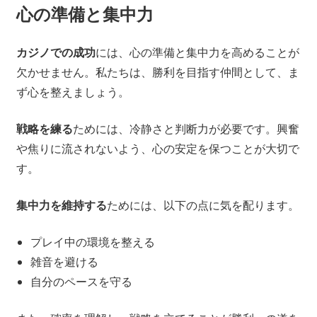
心の準備と集中力
カジノでの成功
には、心の準備と集中力を高めることが
欠かせません。私たちは、勝利を目指す仲間として、ま
ず心を整えましょう。
戦略を練る
ためには、冷静さと判断力が必要です。興奮
や焦りに流されないよう、心の安定を保つことが大切で
す。
集中力を維持する
ためには、以下の点に気を配ります。
プレイ中の環境を整える
雑音を避ける
自分のペースを守る