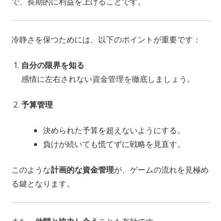
で、長期的に利益を上げることです。
冷静さを保つためには、以下のポイントが重要です：
自分の限界を知る
感情に左右されない資金管理を徹底しましょう。
予算管理
決められた予算を超えないようにする。
負けが続いても慌てずに戦略を見直す。
このような
計画的な資金管理
が、ゲームの流れを見極め
る鍵となります。