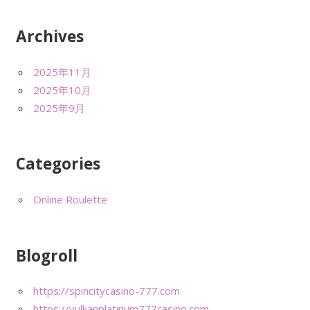
Archives
2025年11月
2025年10月
2025年9月
Categories
Online Roulette
Blogroll
https://spincitycasino-777.com
https://vulkanplatinum777casino.com