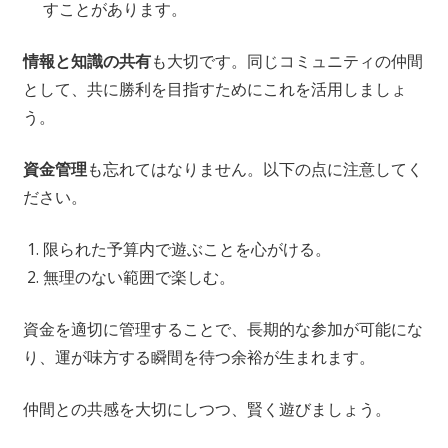
すことがあります。
情報と知識の共有
も大切です。同じコミュニティの仲間
として、共に勝利を目指すためにこれを活用しましょ
う。
資金管理
も忘れてはなりません。以下の点に注意してく
ださい。
限られた予算内で遊ぶことを心がける。
無理のない範囲で楽しむ。
資金を適切に管理することで、長期的な参加が可能にな
り、運が味方する瞬間を待つ余裕が生まれます。
仲間との共感を大切にしつつ、賢く遊びましょう。