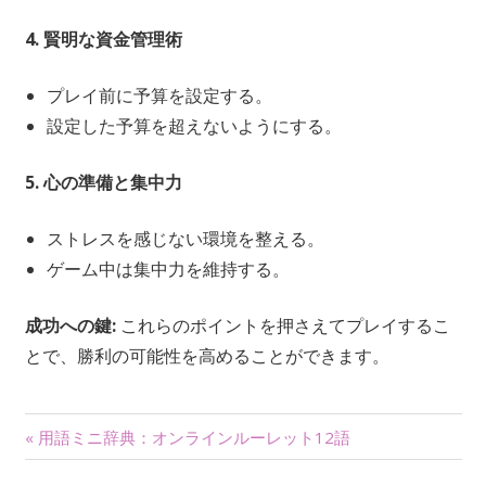
4. 賢明な資金管理術
プレイ前に予算を設定する。
設定した予算を超えないようにする。
5. 心の準備と集中力
ストレスを感じない環境を整える。
ゲーム中は集中力を維持する。
成功への鍵:
これらのポイントを押さえてプレイするこ
とで、勝利の可能性を高めることができます。
投
« 用語ミニ辞典：オンラインルーレット12語
稿