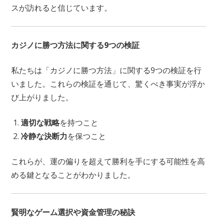
スが訪れると信じています。
カジノに勝つ方法に関する9つの検証
私たちは「カジノに勝つ方法」に関する9つの検証を行
いました。これらの検証を通じて、驚くべき事実が浮か
び上がりました。
適切な戦略
を持つこと
冷静な決断力
を保つこと
これらが、運の偏りを超えて勝利を手にする可能性を高
める鍵となることがわかりました。
賢明なゲーム選択や資金管理の秘訣