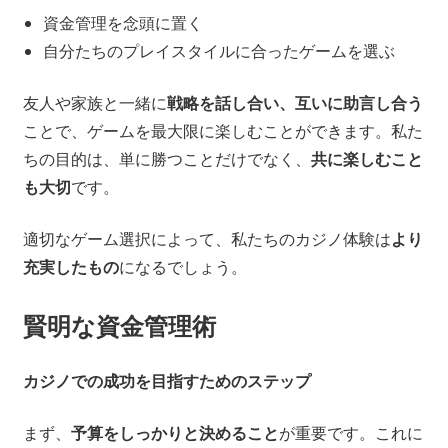
資金管理を念頭に置く
自分たちのプレイスタイルに合ったゲームを選ぶ
友人や家族と一緒に
戦略を話し合い、互いに助言し合う
ことで、ゲームを最大限に楽しむことができます。私た
ちの目的は、単に勝つことだけでなく、
共に楽しむこと
も大切
です。
適切なゲーム選択によって、私たちのカジノ体験は
より
充実したもの
になるでしょう。
賢明な資金管理術
カジノでの成功を目指すためのステップ
まず、
予算をしっかりと決めること
が重要です。これに