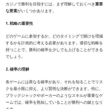
カジノで勝利を目指すには、まず理解しておくべき
重要
な要素
がいくつかあります。
1. 戦略の重要性
どのゲームに参加するか、どのタイミングで賭けを増減
するかを計画的に考える必要があります。適切な戦略を
持つことで、勝利の確率を少しでも上げることができる
でしょう。
2. 確率の理解
各ゲームには異なる確率があり、それを知ることでリス
クを最小限に抑え、より賢明な決断ができます。特に、
ブラックジャックやポーカーのようなスキルが重要なゲ
ームでは、確率を熟知していることが勝利への鍵となり