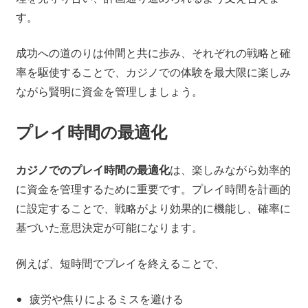
す。
成功への道のりは仲間と共に歩み、それぞれの戦略と確
率を駆使することで、カジノでの体験を最大限に楽しみ
ながら賢明に資金を管理しましょう。
プレイ時間の最適化
カジノでのプレイ時間の最適化
は、楽しみながら効率的
に資金を管理するために重要です。プレイ時間を計画的
に設定することで、戦略がより効果的に機能し、確率に
基づいた意思決定が可能になります。
例えば、短時間でプレイを終えることで、
疲労や焦りによるミスを避ける