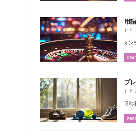
用語
11月 2
オン
REA
プレ
11月 2
運動
REA