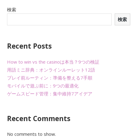
ナ
検索
検索
ビ
ゲ
ー
Recent Posts
シ
How to win vs the casinoは本当？9つの検証
ョ
用語ミニ辞典：オンラインルーレット12語
プレイ前ルーティン：準備を整える7手順
ン
モバイルで遊ぶ前に：9つの最適化
ゲームスピード管理：集中維持7アイデア
Recent Comments
No comments to show.