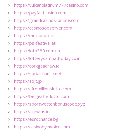
https://vulkanplatinum777casino.com
https://payfastcasino.com
https://grandcasinos-onlline.com
https://casinosobserver.com
https://mockone.net
https://ps-festival.at
https://loto380.com.ua
https://lotterysambadtoday.co.in
https://corkgaadraw.ie
https://socialchance.net
https://adjt.jp
https://afromillionslotto.com
https://belgische-lotto.com
https://sportwettenbonuscode.xyz
https://acewins.io
https://eurochance.bg
https://casinobyinvoice.com