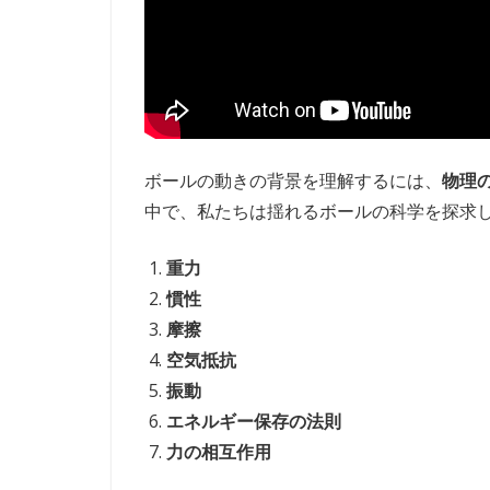
ボールの動きの背景を理解するには、
物理
中で、私たちは揺れるボールの科学を探求
重力
慣性
摩擦
空気抵抗
振動
エネルギー保存の法則
力の相互作用