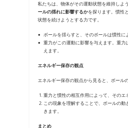
私たちは、物体がその運動状態を維持しよ
ールの揺れに影響するか
を探ります。慣性
状態を続けようとする力です。
ボールを揺らすと、そのボールは慣性に
重力がこの運動に影響を与えます。重力
えます。
エネルギー保存の観点
エネルギー保存の観点から見ると、ボール
重力と慣性の相互作用によって、そのエ
この現象を理解することで、ボールの動
きます。
まとめ