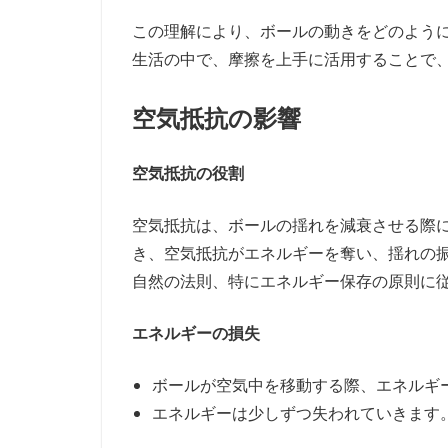
この理解により、ボールの動きをどのよう
生活の中で、摩擦を上手に活用することで
空気抵抗の影響
空気抵抗の役割
空気抵抗は、ボールの揺れを減衰させる際
き、空気抵抗がエネルギーを奪い、揺れの
自然の法則、特にエネルギー保存の原則に
エネルギーの損失
ボールが空気中を移動する際、エネルギ
エネルギーは少しずつ失われていきます