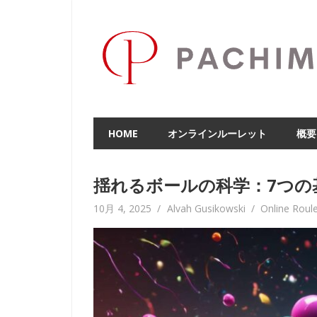
Skip
to
content
HOME
オンラインルーレット
概要
揺れるボールの科学：7つの
10月 4, 2025
Alvah Gusikowski
Online Roul