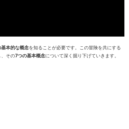
の基本的な概念
を知ることが必要です。この冒険を共にする
し、その
7つの基本概念
について深く掘り下げていきます。