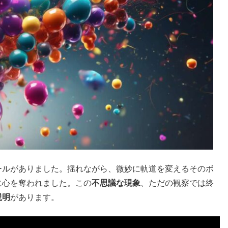
ールがありました。揺れながら、微妙に軌道を変えるそのボ
に心を奪われました。この
不思議な現象
、ただの観察では終
説明
があります。