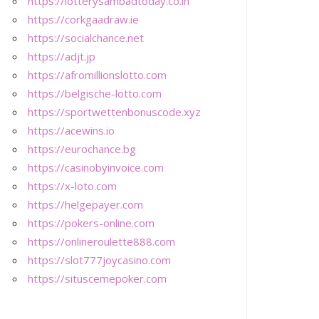
https://lotterysambadtoday.co.in
https://corkgaadraw.ie
https://socialchance.net
https://adjt.jp
https://afromillionslotto.com
https://belgische-lotto.com
https://sportwettenbonuscode.xyz
https://acewins.io
https://eurochance.bg
https://casinobyinvoice.com
https://x-loto.com
https://helgepayer.com
https://pokers-online.com
https://onlineroulette888.com
https://slot777joycasino.com
https://situscemepoker.com