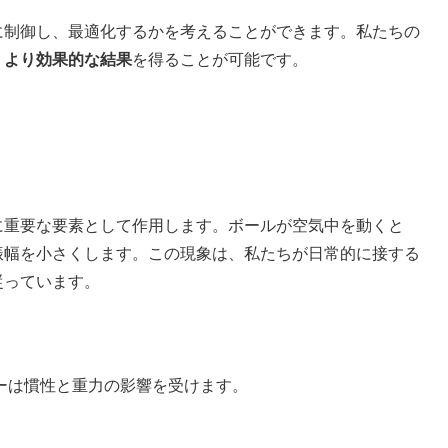
に制御し、最適化するかを考えることができます。私たちの
、
より効果的な結果
を得ることが可能です。
に重要な要素として作用します。ボールが空気中を動くと
振幅を小さくします。この現象は、私たちが日常的に接する
従っています。
ーは慣性と重力の影響を受けます。
。