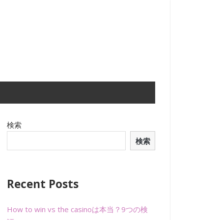
検索
検索
Recent Posts
How to win vs the casinoは本当？9つの検