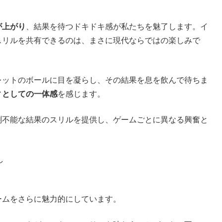
が上がり
、結果を待つドキドキ感が私たちを魅了します。イ
スリルを共有できるのは、まさに現代ならではの楽しみで
レットのボールに目を凝らし、その結果を息を飲んで待ちま
ィとしての一体感
を感じます。
測不能な結果のスリルを提供し、ゲームごとに異なる興奮と
し
ームをさらに魅力的にしています。