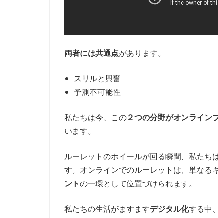
両者には共通点
があります。
スリルと興奮
予測不可能性
私たちは今、この
２つの分野がオンライン
います。
ルーレットのホイールが回る瞬間、私たち
す。オンラインでのルーレットは、単なる
ント
の一環として位置づけられます。
私たちの生活がますます
デジタル化
する中