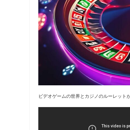
ビデオゲームの世界とカジノのルーレット