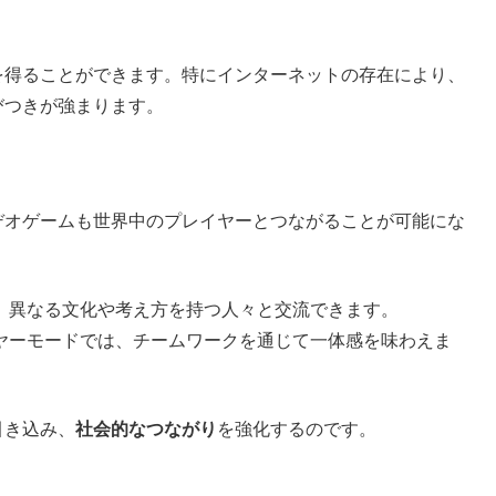
を得ることができます。特にインターネットの存在により、
びつきが強まります。
デオゲームも世界中のプレイヤーとつながることが可能にな
、異なる文化や考え方を持つ人々と交流できます。
ヤーモードでは、チームワークを通じて一体感を味わえま
引き込み、
社会的なつながり
を強化するのです。