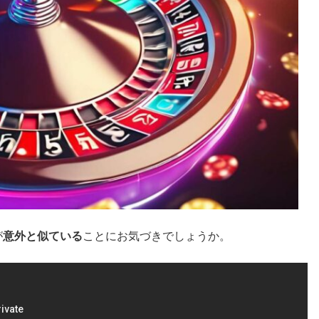
が
意外と似ている
ことにお気づきでしょうか。