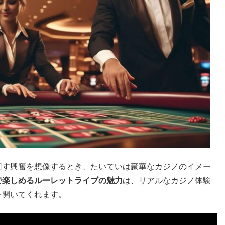
回す興奮を想像するとき、たいていは豪華なカジノのイメー
で楽しめるルーレットライブの魅力
は、リアルなカジノ体験
を開いてくれます。