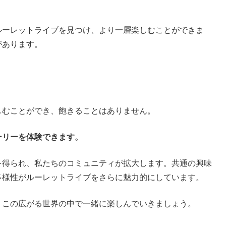
ルーレットライブを見つけ、より一層楽しむことができま
があります。
しむことができ、飽きることはありません。
ーリーを体験できます。
を得られ、私たちのコミュニティが拡大します。共通の興味
多様性がルーレットライブをさらに魅力的にしています。
、この広がる世界の中で一緒に楽しんでいきましょう。