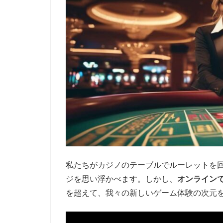
私たちがカジノのテーブルでルーレットを
ジを思い浮かべます。しかし、
オンライン
を超えて、我々の新しいゲーム体験の次元