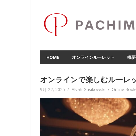
Skip
to
content
HOME
オンラインルーレット
概要
オンラインで楽しむルーレ
9月 22, 2025
Alvah Gusikowski
Online Roul