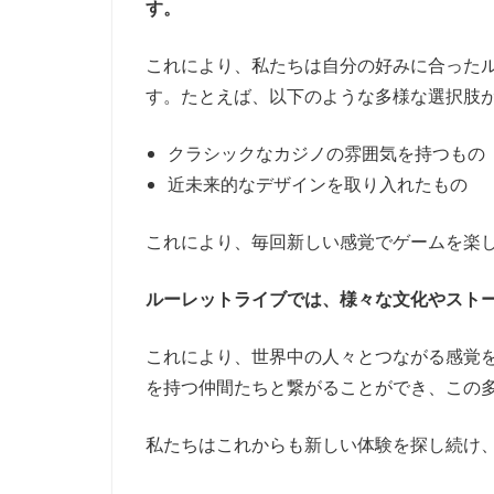
す。
これにより、私たちは自分の好みに合った
す。たとえば、以下のような多様な選択肢
クラシックなカジノの雰囲気を持つもの
近未来的なデザインを取り入れたもの
これにより、毎回新しい感覚でゲームを楽
ルーレットライブでは、様々な文化やスト
これにより、世界中の人々とつながる感覚
を持つ仲間たちと繋がることができ、この
私たちはこれからも新しい体験を探し続け