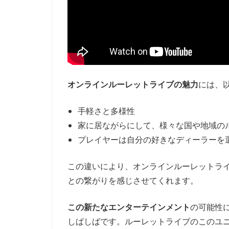
オンラインルーレットライブの魅力
には、
手軽さと多様性
家に居ながらにして、様々な国や地域の
プレイヤーは自分の好きなディーラーを
この違いにより、オンラインルーレットラ
との繋がりを感じさせてくれます。
この新たなエンターテインメント
の可能性
しばしばです。ルーレットライブのこのユ