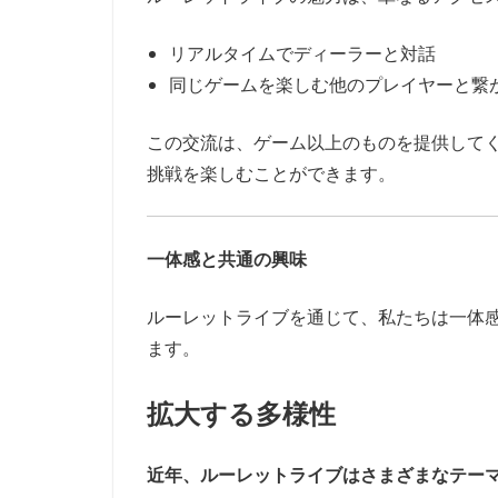
リアルタイムでディーラーと対話
同じゲームを楽しむ他のプレイヤーと繋
この交流は、ゲーム以上のものを提供して
挑戦を楽しむことができます。
一体感と共通の興味
ルーレットライブを通じて、私たちは一体
ます。
拡大する多様性
近年、ルーレットライブはさまざまなテー